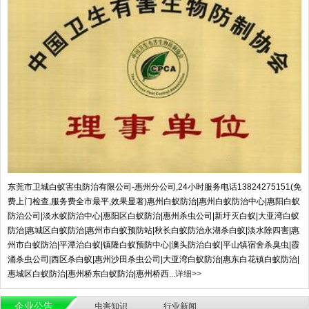
东莞市卫城白蚁害虫防治有限公司-惠州分公司,24小时服务电话13824275151(免
费上门检查,服务费全市最平,效果显著)惠州白蚁防治|惠州白蚁防治中心|惠阳白蚁
防治公司|淡水蚁防治中心|惠阳区白蚁防治|惠州杀虫公司|新圩灭白蚁|大亚湾白蚁
防治|惠城区白蚁防治|惠州市白蚁预防站|秋长白蚁防治永湖杀白蚁|淡水除四害|惠
州市白蚁防治|平潭治白蚁|镇隆白蚁预防中心|澳头防治白蚁|平山镇宿舍杀臭虫|霞
涌杀虫公司|西区杀白蚁|惠州沙田杀虫公司|大亚湾白蚁防治|惠东白花镇白蚁防治|
惠城区白蚁防治|惠州桥东白蚁防治|惠州桥西...
详细>>
企业公告
虫害知识
行业新闻