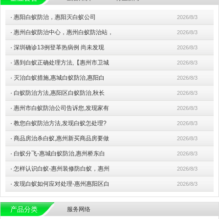
·
惠阳白蚁防治，惠阳灭白蚁公司
2026/8/3
·
惠州白蚁防治中心，惠州白蚁防治站，
2026/8/3
·
深圳确诊13例登革热病例 尚未发现
2026/8/3
·
遇到白蚁正确处理方法,【惠州市卫城
2026/8/3
·
灭治白蚁措施,惠城白蚁防治,惠阳白
2026/8/3
·
白蚁防治方法,惠阳区白蚁防治,秋长
2026/8/3
·
惠州市白蚁防治公司告诉您,发现家有
2026/8/3
·
教您白蚁防治方法,发现白蚁怎处理?
2026/8/3
·
商品房治杀白蚁,惠州新买商品房要做
2026/8/3
·
白蚁分飞-惠城白蚁防治,惠州桥东白
2026/8/3
·
怎样认识白蚁-惠州装修防白蚁，惠州
2026/8/3
·
发现白蚁如何应对处理-惠州惠阳区白
2026/8/3
产品分类
服务网络