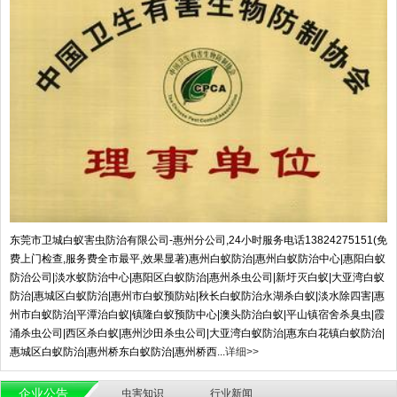
东莞市卫城白蚁害虫防治有限公司-惠州分公司,24小时服务电话13824275151(免
费上门检查,服务费全市最平,效果显著)惠州白蚁防治|惠州白蚁防治中心|惠阳白蚁
防治公司|淡水蚁防治中心|惠阳区白蚁防治|惠州杀虫公司|新圩灭白蚁|大亚湾白蚁
防治|惠城区白蚁防治|惠州市白蚁预防站|秋长白蚁防治永湖杀白蚁|淡水除四害|惠
州市白蚁防治|平潭治白蚁|镇隆白蚁预防中心|澳头防治白蚁|平山镇宿舍杀臭虫|霞
涌杀虫公司|西区杀白蚁|惠州沙田杀虫公司|大亚湾白蚁防治|惠东白花镇白蚁防治|
惠城区白蚁防治|惠州桥东白蚁防治|惠州桥西...
详细>>
企业公告
虫害知识
行业新闻