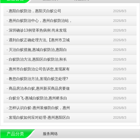
·
惠阳白蚁防治，惠阳灭白蚁公司
2026/8/3
·
惠州白蚁防治中心，惠州白蚁防治站，
2026/8/3
·
深圳确诊13例登革热病例 尚未发现
2026/8/3
·
遇到白蚁正确处理方法,【惠州市卫城
2026/8/3
·
灭治白蚁措施,惠城白蚁防治,惠阳白
2026/8/3
·
白蚁防治方法,惠阳区白蚁防治,秋长
2026/8/3
·
惠州市白蚁防治公司告诉您,发现家有
2026/8/3
·
教您白蚁防治方法,发现白蚁怎处理?
2026/8/3
·
商品房治杀白蚁,惠州新买商品房要做
2026/8/3
·
白蚁分飞-惠城白蚁防治,惠州桥东白
2026/8/3
·
怎样认识白蚁-惠州装修防白蚁，惠州
2026/8/3
·
发现白蚁如何应对处理-惠州惠阳区白
2026/8/3
产品分类
服务网络