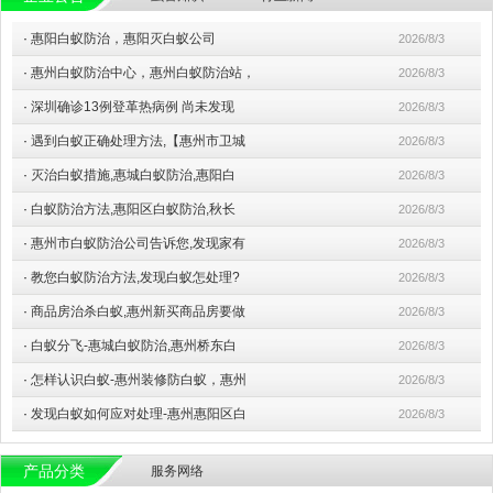
·
惠阳白蚁防治，惠阳灭白蚁公司
2026/8/3
·
惠州白蚁防治中心，惠州白蚁防治站，
2026/8/3
·
深圳确诊13例登革热病例 尚未发现
2026/8/3
·
遇到白蚁正确处理方法,【惠州市卫城
2026/8/3
·
灭治白蚁措施,惠城白蚁防治,惠阳白
2026/8/3
·
白蚁防治方法,惠阳区白蚁防治,秋长
2026/8/3
·
惠州市白蚁防治公司告诉您,发现家有
2026/8/3
·
教您白蚁防治方法,发现白蚁怎处理?
2026/8/3
·
商品房治杀白蚁,惠州新买商品房要做
2026/8/3
·
白蚁分飞-惠城白蚁防治,惠州桥东白
2026/8/3
·
怎样认识白蚁-惠州装修防白蚁，惠州
2026/8/3
·
发现白蚁如何应对处理-惠州惠阳区白
2026/8/3
产品分类
服务网络