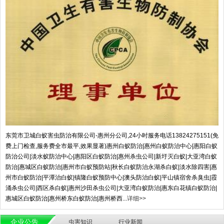
东莞市卫城白蚁害虫防治有限公司-惠州分公司,24小时服务电话13824275151(免
费上门检查,服务费全市最平,效果显著)惠州白蚁防治|惠州白蚁防治中心|惠阳白蚁
防治公司|淡水蚁防治中心|惠阳区白蚁防治|惠州杀虫公司|新圩灭白蚁|大亚湾白蚁
防治|惠城区白蚁防治|惠州市白蚁预防站|秋长白蚁防治永湖杀白蚁|淡水除四害|惠
州市白蚁防治|平潭治白蚁|镇隆白蚁预防中心|澳头防治白蚁|平山镇宿舍杀臭虫|霞
涌杀虫公司|西区杀白蚁|惠州沙田杀虫公司|大亚湾白蚁防治|惠东白花镇白蚁防治|
惠城区白蚁防治|惠州桥东白蚁防治|惠州桥西...
详细>>
企业公告
虫害知识
行业新闻