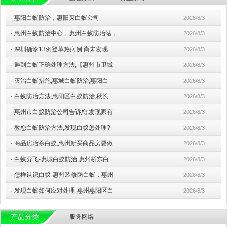
·
惠阳白蚁防治，惠阳灭白蚁公司
2026/8/3
·
惠州白蚁防治中心，惠州白蚁防治站，
2026/8/3
·
深圳确诊13例登革热病例 尚未发现
2026/8/3
·
遇到白蚁正确处理方法,【惠州市卫城
2026/8/3
·
灭治白蚁措施,惠城白蚁防治,惠阳白
2026/8/3
·
白蚁防治方法,惠阳区白蚁防治,秋长
2026/8/3
·
惠州市白蚁防治公司告诉您,发现家有
2026/8/3
·
教您白蚁防治方法,发现白蚁怎处理?
2026/8/3
·
商品房治杀白蚁,惠州新买商品房要做
2026/8/3
·
白蚁分飞-惠城白蚁防治,惠州桥东白
2026/8/3
·
怎样认识白蚁-惠州装修防白蚁，惠州
2026/8/3
·
发现白蚁如何应对处理-惠州惠阳区白
2026/8/3
产品分类
服务网络