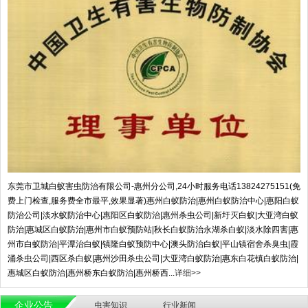
东莞市卫城白蚁害虫防治有限公司-惠州分公司,24小时服务电话13824275151(免
费上门检查,服务费全市最平,效果显著)惠州白蚁防治|惠州白蚁防治中心|惠阳白蚁
防治公司|淡水蚁防治中心|惠阳区白蚁防治|惠州杀虫公司|新圩灭白蚁|大亚湾白蚁
防治|惠城区白蚁防治|惠州市白蚁预防站|秋长白蚁防治永湖杀白蚁|淡水除四害|惠
州市白蚁防治|平潭治白蚁|镇隆白蚁预防中心|澳头防治白蚁|平山镇宿舍杀臭虫|霞
涌杀虫公司|西区杀白蚁|惠州沙田杀虫公司|大亚湾白蚁防治|惠东白花镇白蚁防治|
惠城区白蚁防治|惠州桥东白蚁防治|惠州桥西...
详细>>
企业公告
虫害知识
行业新闻