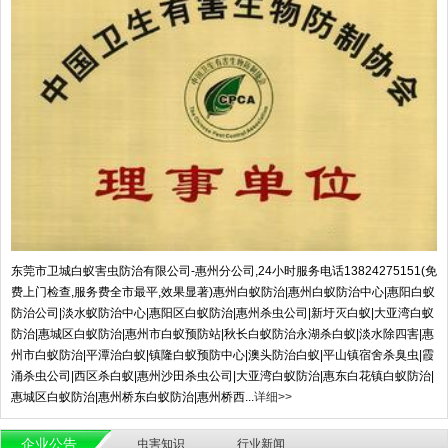
东莞市卫城白蚁害虫防治有限公司-惠州分公司,24小时服务电话13824275151(免
费上门检查,服务费全市最平,效果显著)惠州白蚁防治|惠州白蚁防治中心|惠阳白蚁
防治公司|淡水蚁防治中心|惠阳区白蚁防治|惠州杀虫公司|新圩灭白蚁|大亚湾白蚁
防治|惠城区白蚁防治|惠州市白蚁预防站|秋长白蚁防治永湖杀白蚁|淡水除四害|惠
州市白蚁防治|平潭治白蚁|镇隆白蚁预防中心|澳头防治白蚁|平山镇宿舍杀臭虫|霞
涌杀虫公司|西区杀白蚁|惠州沙田杀虫公司|大亚湾白蚁防治|惠东白花镇白蚁防治|
惠城区白蚁防治|惠州桥东白蚁防治|惠州桥西...
详细>>
企业公告
虫害知识
行业新闻