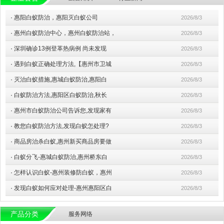
·
惠阳白蚁防治，惠阳灭白蚁公司
2026/8/3
·
惠州白蚁防治中心，惠州白蚁防治站，
2026/8/3
·
深圳确诊13例登革热病例 尚未发现
2026/8/3
·
遇到白蚁正确处理方法,【惠州市卫城
2026/8/3
·
灭治白蚁措施,惠城白蚁防治,惠阳白
2026/8/3
·
白蚁防治方法,惠阳区白蚁防治,秋长
2026/8/3
·
惠州市白蚁防治公司告诉您,发现家有
2026/8/3
·
教您白蚁防治方法,发现白蚁怎处理?
2026/8/3
·
商品房治杀白蚁,惠州新买商品房要做
2026/8/3
·
白蚁分飞-惠城白蚁防治,惠州桥东白
2026/8/3
·
怎样认识白蚁-惠州装修防白蚁，惠州
2026/8/3
·
发现白蚁如何应对处理-惠州惠阳区白
2026/8/3
产品分类
服务网络