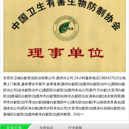
东莞市卫城白蚁害虫防治有限公司-惠州分公司,24小时服务电话13824275151(免
费上门检查,服务费全市最平,效果显著)惠州白蚁防治|惠州白蚁防治中心|惠阳白蚁
防治公司|淡水蚁防治中心|惠阳区白蚁防治|惠州杀虫公司|新圩灭白蚁|大亚湾白蚁
防治|惠城区白蚁防治|惠州市白蚁预防站|秋长白蚁防治永湖杀白蚁|淡水除四害|惠
州市白蚁防治|平潭治白蚁|镇隆白蚁预防中心|澳头防治白蚁|平山镇宿舍杀臭虫|霞
涌杀虫公司|西区杀白蚁|惠州沙田杀虫公司|大亚湾白蚁防治|惠东白花镇白蚁防治|
惠城区白蚁防治|惠州桥东白蚁防治|惠州桥西...
详细>>
企业公告
虫害知识
行业新闻