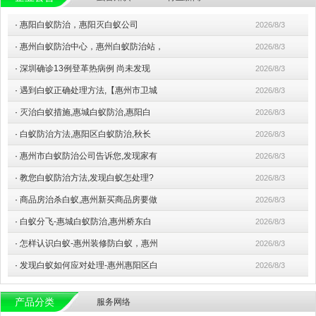
·
惠阳白蚁防治，惠阳灭白蚁公司
2026/8/3
·
惠州白蚁防治中心，惠州白蚁防治站，
2026/8/3
·
深圳确诊13例登革热病例 尚未发现
2026/8/3
·
遇到白蚁正确处理方法,【惠州市卫城
2026/8/3
·
灭治白蚁措施,惠城白蚁防治,惠阳白
2026/8/3
·
白蚁防治方法,惠阳区白蚁防治,秋长
2026/8/3
·
惠州市白蚁防治公司告诉您,发现家有
2026/8/3
·
教您白蚁防治方法,发现白蚁怎处理?
2026/8/3
·
商品房治杀白蚁,惠州新买商品房要做
2026/8/3
·
白蚁分飞-惠城白蚁防治,惠州桥东白
2026/8/3
·
怎样认识白蚁-惠州装修防白蚁，惠州
2026/8/3
·
发现白蚁如何应对处理-惠州惠阳区白
2026/8/3
产品分类
服务网络