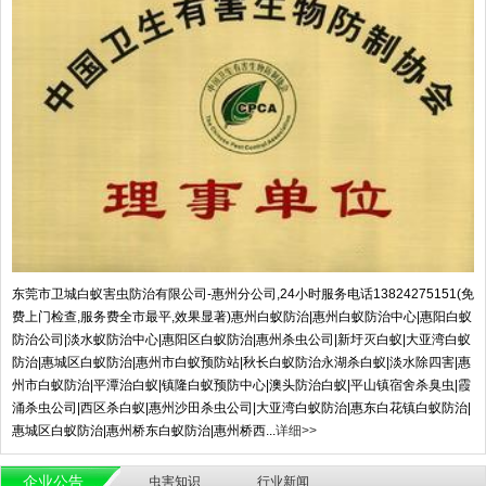
东莞市卫城白蚁害虫防治有限公司-惠州分公司,24小时服务电话13824275151(免
费上门检查,服务费全市最平,效果显著)惠州白蚁防治|惠州白蚁防治中心|惠阳白蚁
防治公司|淡水蚁防治中心|惠阳区白蚁防治|惠州杀虫公司|新圩灭白蚁|大亚湾白蚁
防治|惠城区白蚁防治|惠州市白蚁预防站|秋长白蚁防治永湖杀白蚁|淡水除四害|惠
州市白蚁防治|平潭治白蚁|镇隆白蚁预防中心|澳头防治白蚁|平山镇宿舍杀臭虫|霞
涌杀虫公司|西区杀白蚁|惠州沙田杀虫公司|大亚湾白蚁防治|惠东白花镇白蚁防治|
惠城区白蚁防治|惠州桥东白蚁防治|惠州桥西...
详细>>
企业公告
虫害知识
行业新闻