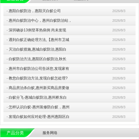
·
惠阳白蚁防治，惠阳灭白蚁公司
2026/8/3
·
惠州白蚁防治中心，惠州白蚁防治站，
2026/8/3
·
深圳确诊13例登革热病例 尚未发现
2026/8/3
·
遇到白蚁正确处理方法,【惠州市卫城
2026/8/3
·
灭治白蚁措施,惠城白蚁防治,惠阳白
2026/8/3
·
白蚁防治方法,惠阳区白蚁防治,秋长
2026/8/3
·
惠州市白蚁防治公司告诉您,发现家有
2026/8/3
·
教您白蚁防治方法,发现白蚁怎处理?
2026/8/3
·
商品房治杀白蚁,惠州新买商品房要做
2026/8/3
·
白蚁分飞-惠城白蚁防治,惠州桥东白
2026/8/3
·
怎样认识白蚁-惠州装修防白蚁，惠州
2026/8/3
·
发现白蚁如何应对处理-惠州惠阳区白
2026/8/3
产品分类
服务网络