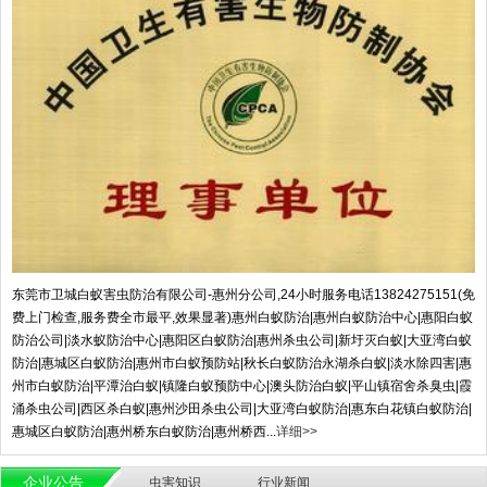
东莞市卫城白蚁害虫防治有限公司-惠州分公司,24小时服务电话13824275151(免
费上门检查,服务费全市最平,效果显著)惠州白蚁防治|惠州白蚁防治中心|惠阳白蚁
防治公司|淡水蚁防治中心|惠阳区白蚁防治|惠州杀虫公司|新圩灭白蚁|大亚湾白蚁
防治|惠城区白蚁防治|惠州市白蚁预防站|秋长白蚁防治永湖杀白蚁|淡水除四害|惠
州市白蚁防治|平潭治白蚁|镇隆白蚁预防中心|澳头防治白蚁|平山镇宿舍杀臭虫|霞
涌杀虫公司|西区杀白蚁|惠州沙田杀虫公司|大亚湾白蚁防治|惠东白花镇白蚁防治|
惠城区白蚁防治|惠州桥东白蚁防治|惠州桥西...
详细>>
企业公告
虫害知识
行业新闻