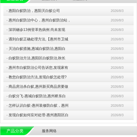
·
惠阳白蚁防治，惠阳灭白蚁公司
2026/8/3
·
惠州白蚁防治中心，惠州白蚁防治站，
2026/8/3
·
深圳确诊13例登革热病例 尚未发现
2026/8/3
·
遇到白蚁正确处理方法,【惠州市卫城
2026/8/3
·
灭治白蚁措施,惠城白蚁防治,惠阳白
2026/8/3
·
白蚁防治方法,惠阳区白蚁防治,秋长
2026/8/3
·
惠州市白蚁防治公司告诉您,发现家有
2026/8/3
·
教您白蚁防治方法,发现白蚁怎处理?
2026/8/3
·
商品房治杀白蚁,惠州新买商品房要做
2026/8/3
·
白蚁分飞-惠城白蚁防治,惠州桥东白
2026/8/3
·
怎样认识白蚁-惠州装修防白蚁，惠州
2026/8/3
·
发现白蚁如何应对处理-惠州惠阳区白
2026/8/3
产品分类
服务网络