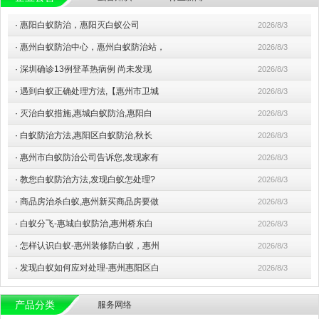
·
惠阳白蚁防治，惠阳灭白蚁公司
2026/8/3
·
惠州白蚁防治中心，惠州白蚁防治站，
2026/8/3
·
深圳确诊13例登革热病例 尚未发现
2026/8/3
·
遇到白蚁正确处理方法,【惠州市卫城
2026/8/3
·
灭治白蚁措施,惠城白蚁防治,惠阳白
2026/8/3
·
白蚁防治方法,惠阳区白蚁防治,秋长
2026/8/3
·
惠州市白蚁防治公司告诉您,发现家有
2026/8/3
·
教您白蚁防治方法,发现白蚁怎处理?
2026/8/3
·
商品房治杀白蚁,惠州新买商品房要做
2026/8/3
·
白蚁分飞-惠城白蚁防治,惠州桥东白
2026/8/3
·
怎样认识白蚁-惠州装修防白蚁，惠州
2026/8/3
·
发现白蚁如何应对处理-惠州惠阳区白
2026/8/3
产品分类
服务网络