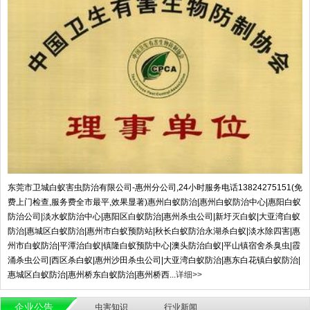
东莞市卫城白蚁害虫防治有限公司-惠州分公司,24小时服务电话13824275151(免
费上门检查,服务费全市最平,效果显著)惠州白蚁防治|惠州白蚁防治中心|惠阳白蚁
防治公司|淡水蚁防治中心|惠阳区白蚁防治|惠州杀虫公司|新圩灭白蚁|大亚湾白蚁
防治|惠城区白蚁防治|惠州市白蚁预防站|秋长白蚁防治永湖杀白蚁|淡水除四害|惠
州市白蚁防治|平潭治白蚁|镇隆白蚁预防中心|澳头防治白蚁|平山镇宿舍杀臭虫|霞
涌杀虫公司|西区杀白蚁|惠州沙田杀虫公司|大亚湾白蚁防治|惠东白花镇白蚁防治|
惠城区白蚁防治|惠州桥东白蚁防治|惠州桥西...
详细>>
企业公告
虫害知识
行业新闻