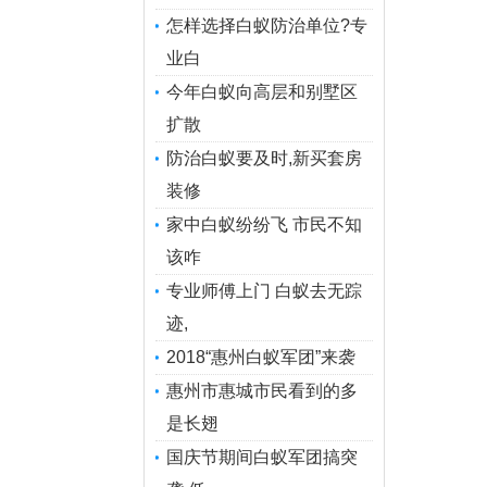
怎样选择白蚁防治单位?专
业白
今年白蚁向高层和别墅区
扩散
防治白蚁要及时,新买套房
装修
家中白蚁纷纷飞 市民不知
该咋
专业师傅上门 白蚁去无踪
迹,
2018“惠州白蚁军团”来袭
惠州市惠城市民看到的多
是长翅
国庆节期间白蚁军团搞突