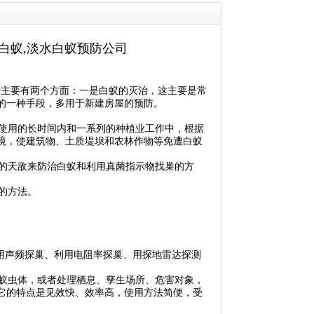
杀白蚁,淡水白蚁预防公司
治
主要有两个方面：一是白蚁的灭治，这主要是常
的一种手段，多用于新建房屋的预防。
使用的长时间内和一系列的种植业工作中，根据
境，使建筑物、土质堤坝和农林作物等免遭
白蚁
的天敌来
防治白蚁
和利用真菌指示物找巢的方
的方法。
用声频探巢、利用电阻率探巢、用探地雷达探测
蚁虫体，或者处理栖息、孳生场所、危害对象，
它的特点是见效快、效率高，使用方法简便，受