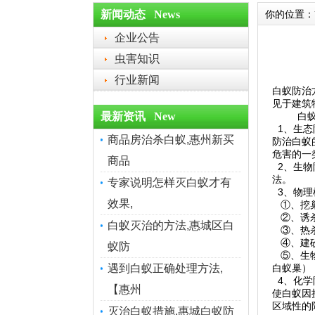
新闻动态 News
你的位置：
企业公告
虫害知识
行业新闻
白蚁防治
见于建筑
最新资讯 New
白蚁基
1、生态
商品房治杀白蚁,惠州新买
防治白蚁
危害
的一
商品
2、生物
法。
专家说明怎样灭白蚁才有
3、物理
效果,
①、挖
②、诱杀
白蚁灭治的方法,惠城区白
③、热
④、建砂
蚁防
⑤、生
遇到白蚁正确处理方法,
白蚁巢
）
4、化学
【惠州
使白蚁因
区域性的
灭治白蚁措施,惠城白蚁防