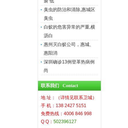
袭 低
臭虫的防治和清除,惠城区
臭虫
白蚁的危害异常的严重,横
沥白
惠州灭白蚁公司，惠城、
惠阳消
深圳确诊13例登革热病例
尚
联系我们 Contact
地 址：（详情见联系卫城）
手 机：138 2427 5151
免费热线：4006 846 998
Q Q：
502396127