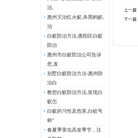
治,
上一篇
惠州灭治红火蚁,杀黑蚂蚁,
下一篇
治
白蚁防治方法,惠阳区白蚁
防治
惠州市白蚁防治公司告诉
您,发
别墅白蚁防治方法-惠州防
治白
教您白蚁防治方法,发现白
蚁怎
白蚁的习性及危害,白蚊号
称“
春夏季害虫高发季节，注