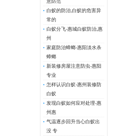
意防范
白蚁的防治,白蚁的危害异
常的
白蚁分飞-惠城白蚁防治,惠
州
家庭防治蟑螂-惠阳淡水杀
蟑螂
新装修房屋注意防虫-惠阳
专业
怎样认识白蚁-惠州装修防
白蚁
发现白蚁如何应对处理-惠
州惠
气温逐步回升当心白蚁出
没 专