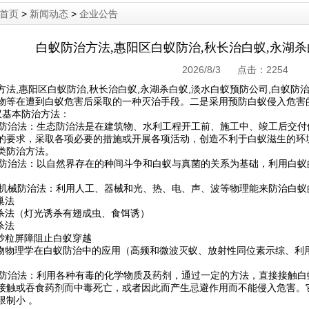
首页
>
新闻动态
>
企业公告
白蚁防治方法,惠阳区白蚁防治,秋长治白蚁,永湖
2026/8/3 点击：
2254
方法,惠阳区
白蚁防治
,秋长治白蚁,永湖
杀白蚁
,淡水
白蚁预防
公司,
白蚁防
物等在遭到
白蚁危害
后采取的一种灭治手段。二是采用预
防白蚁
侵入危害
本防治方法：
防治法：生态防治法是在建筑物、水利工程开工前、施工中、竣工后交付
的要求，采取各项必要的措施或开展各项活动，创造不利于白蚁滋生的环
类防治方法。
防治法：以自然界存在的种间斗争和白蚁与真菌的关系为基础，利用白蚁
机械防治法：利用人工、器械和光、热、电、声、波等物理能来
防治白蚁
巢法
法（灯光诱杀有翅成虫、食饵诱）
杀法
粒屏障阻止白蚁穿越
物物理学在
白蚁防治
中的应用（高频和微波灭蚁、放射性同位素示综、利
防治法：利用各种有毒的化学物质及药剂，通过一定的方法，直接接触白
接触或吞食药剂而中毒死亡，或者因此而产生忌避作用而不能侵入危害。
限制小 。