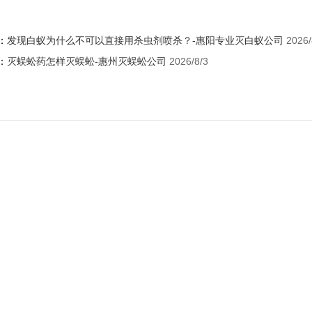
：
发现白蚁为什么不可以直接用杀虫剂喷杀？-惠阳专业灭白蚁公司
2026/
：
灭蜈蚣药怎样灭蜈蚣-惠州灭蜈蚣公司
2026/8/3