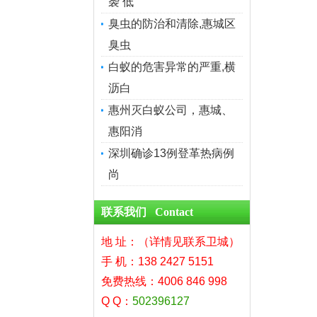
袭 低
臭虫的防治和清除,惠城区
臭虫
白蚁的危害异常的严重,横
沥白
惠州灭白蚁公司，惠城、
惠阳消
深圳确诊13例登革热病例
尚
联系我们 Contact
地 址：（详情见联系卫城）
手 机：138 2427 5151
免费热线：4006 846 998
Q Q：
502396127