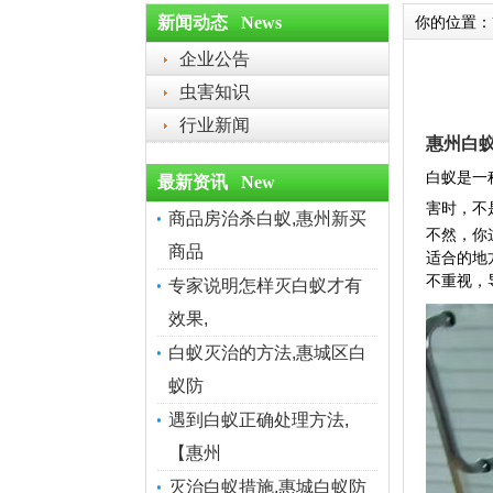
新闻动态 News
你的位置：
企业公告
虫害知识
行业新闻
惠州白
白蚁是一
最新资讯 New
害时，不
商品房治杀白蚁,惠州新买
不然，你
商品
适合的地
不重视，
专家说明怎样灭白蚁才有
效果,
白蚁灭治的方法,惠城区白
蚁防
遇到白蚁正确处理方法,
【惠州
灭治白蚁措施,惠城白蚁防