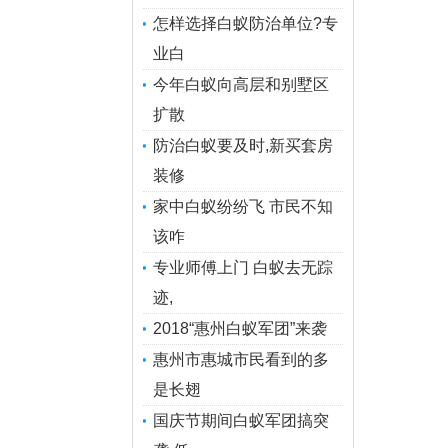
怎样选择白蚁防治单位?专
业白
今年白蚁向高层和别墅区
扩散
防治白蚁要及时,新买套房
装修
家中白蚁纷纷飞 市民不知
该咋
专业师傅上门 白蚁去无踪
迹,
2018“惠州白蚁军团”来袭
惠州市惠城市民看到的多
是长翅
国庆节期间白蚁军团搞突