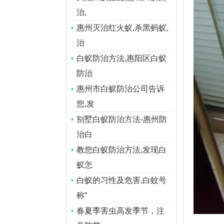
治,
惠州灭治红火蚁,杀黑蚂蚁,
治
白蚁防治方法,惠阳区白蚁
防治
惠州市白蚁防治公司告诉
您,发
别墅白蚁防治方法-惠州防
治白
教您白蚁防治方法,发现白
蚁怎
白蚁的习性及危害,白蚊号
称“
春夏季害虫高发季节，注