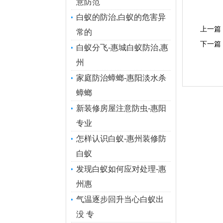
意防范
白蚁的防治,白蚁的危害异
上一篇
常的
下一篇
白蚁分飞-惠城白蚁防治,惠
州
家庭防治蟑螂-惠阳淡水杀
蟑螂
新装修房屋注意防虫-惠阳
专业
怎样认识白蚁-惠州装修防
白蚁
发现白蚁如何应对处理-惠
州惠
气温逐步回升当心白蚁出
没 专