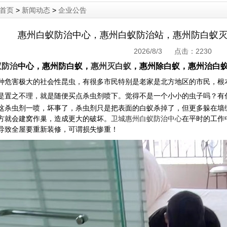
首页
>
新闻动态
>
企业公告
惠州白蚁防治中心，惠州白蚁防治站，惠州防白蚁
2026/8/3 点击：
2230
蚁防治
中心，惠州防白蚁，
惠州灭白蚁
，惠州除白蚁，惠州治白
种危害极大的社会性昆虫，有很多市民特别是老家是北方地区的市民，根
是置之不理，就是随便买点杀虫剂喷下。觉得不是一个小小的虫子
吗？有
这杀虫剂一喷，坏事了，杀虫剂只是把表面的白蚁杀掉了，但更多躲在墙
方就会建窝作巢，造成更大的破坏。
卫城惠州白蚁防治中心
在平时的工作
导致全屋要重新装修，可谓损失惨重！